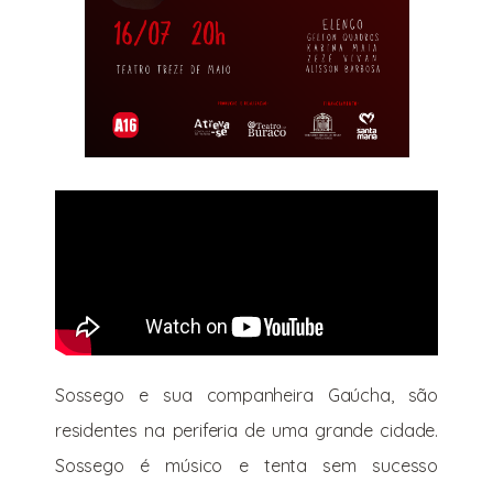
Sossego e sua companheira Gaúcha, são
residentes na periferia de uma grande cidade.
Sossego é músico e tenta sem sucesso